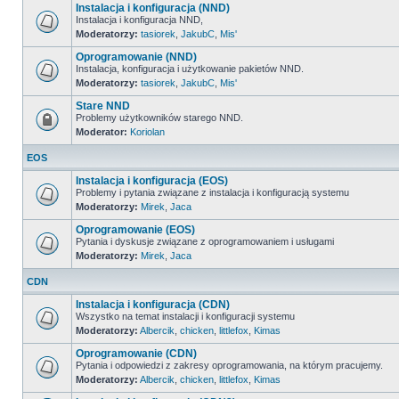
Instalacja i konfiguracja (NND)
Instalacja i konfiguracja NND,
Moderatorzy:
tasiorek
,
JakubC
,
Mis'
Oprogramowanie (NND)
Instalacja, konfiguracja i użytkowanie pakietów NND.
Moderatorzy:
tasiorek
,
JakubC
,
Mis'
Stare NND
Problemy użytkowników starego NND.
Moderator:
Koriolan
EOS
Instalacja i konfiguracja (EOS)
Problemy i pytania związane z instalacja i konfiguracją systemu
Moderatorzy:
Mirek
,
Jaca
Oprogramowanie (EOS)
Pytania i dyskusje związane z oprogramowaniem i usługami
Moderatorzy:
Mirek
,
Jaca
CDN
Instalacja i konfiguracja (CDN)
Wszystko na temat instalacji i konfiguracji systemu
Moderatorzy:
Albercik
,
chicken
,
littlefox
,
Kimas
Oprogramowanie (CDN)
Pytania i odpowiedzi z zakresy oprogramowania, na którym pracujemy.
Moderatorzy:
Albercik
,
chicken
,
littlefox
,
Kimas