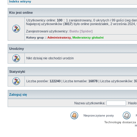
Indeks witryny
Kto jest online
Użytkownicy online:
100
:: 1 zarejestrowany, 0 ukrytych i 99 gości (wg dan
Najwięcej użytkowników (
3017
) było online poniedziałek, 2 września 2024,
Zarejestrowani użytkownicy:
Baidu [Spider]
Kolory grup ::
Administratorzy
,
Moderatorzy globalni
Urodziny
Nikt dzisiaj nie obchodzi urodzin
Statystyki
Liczba postów:
122240
| Liczba tematów:
16878
| Liczba użytkowników:
3
Zaloguj się
Nazwa użytkownika:
Hasło
Nieprzeczytane posty
Technologię dostarcza
H