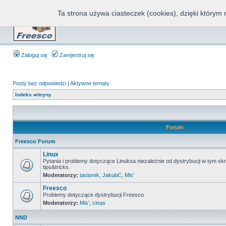
Ta strona używa ciasteczek (cookies), dzięki którym 
Fr
Zaloguj się
Zarejestruj się
Posty bez odpowiedzi
|
Aktywne tematy
Indeks witryny
Forum
Freesco Forum
Linux
Pytania i problemy dotyczące Linuksa niezależnie od dystrybucji w tym sk
tips&tricks.
Moderatorzy:
tasiorek
,
JakubC
,
Mis'
Freesco
Problemy dotyczące dystrybucji Freesco
Moderatorzy:
Mis'
,
cinas
NND