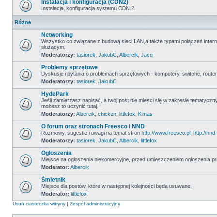
Instalacja i konfiguracja (CDN2)
Instalacja, konfiguracja systemu CDN 2.
Różne
Networking
Wszystko co związane z budową sieci LAN,a także typami połączeń inter
służącym.
Moderatorzy:
tasiorek
,
JakubC
,
Albercik
,
Jacq
Problemy sprzętowe
Dyskusje i pytania o problemach sprzętowych - komputery, switche, routery
Moderatorzy:
tasiorek
,
JakubC
HydePark
Jeśli zamierzasz napisać, a twój post nie mieści się w zakresie tematycz
możesz to uczynić tutaj.
Moderatorzy:
Albercik
,
chicken
,
littlefox
,
Kimas
O forum oraz stronach Freesco i NND
Rozmowy, sugestie i uwagi na temat stron
http://www.freesco.pl
,
http://nnd-
Moderatorzy:
tasiorek
,
JakubC
,
Albercik
,
littlefox
Ogłoszenia
Miejsce na ogłoszenia niekomercyjne, przed umieszczeniem ogłoszenia pr
Moderator:
Albercik
Śmietnik
Miejsce dla postów, które w następnej kolejności będą usuwane.
Moderator:
littlefox
Usuń ciasteczka witryny
|
Zespół administracyjny