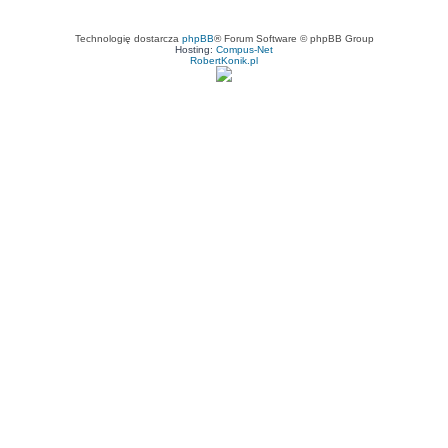
Technologię dostarcza
phpBB
® Forum Software © phpBB Group
Hosting:
Compus-Net
RobertKonik.pl