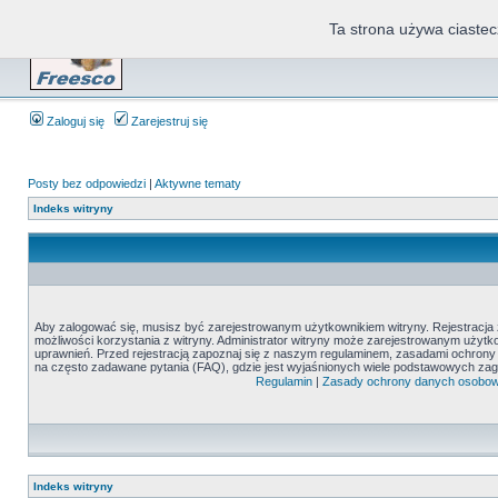
Ta strona używa ciastec
Zaloguj się
Zarejestruj się
Posty bez odpowiedzi
|
Aktywne tematy
Indeks witryny
Aby zalogować się, musisz być zarejestrowanym użytkownikiem witryny. Rejestracja z
możliwości korzystania z witryny. Administrator witryny może zarejestrowanym uży
uprawnień. Przed rejestracją zapoznaj się z naszym regulaminem, zasadami ochron
na często zadawane pytania (FAQ), gdzie jest wyjaśnionych wiele podstawowych zag
Regulamin
|
Zasady ochrony danych osobo
Indeks witryny