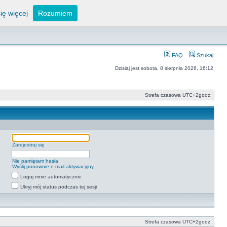
ię więcej
Rozumiem
FAQ
Szukaj
Dzisiaj jest sobota, 8 sierpnia 2026, 16:12
Strefa czasowa UTC+2godz.
Zarejestruj się
Nie pamiętam hasła
Wyślij ponownie e-mail aktywacyjny
Loguj mnie automatycznie
Ukryj mój status podczas tej sesji
Strefa czasowa UTC+2godz.