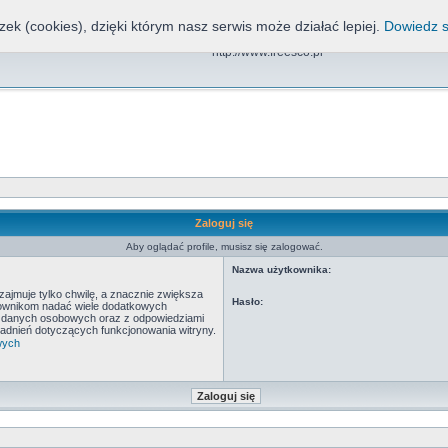
zek (cookies), dzięki którym nasz serwis może działać lepiej.
Dowiedz s
Freesco, NND, CDN, EOS
http://www.freesco.pl
Zaloguj się
Aby oglądać profile, musisz się zalogować.
Nazwa użytkownika:
ajmuje tylko chwilę, a znacznie zwiększa
Hasło:
tkownikom nadać wiele dodatkowych
y danych osobowych oraz z odpowiedziami
adnień dotyczących funkcjonowania witryny.
wych