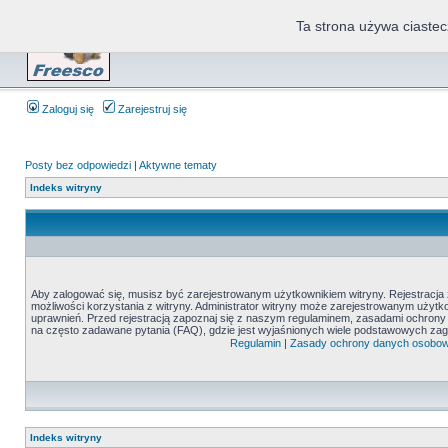
Ta strona używa ciastec
Zaloguj się
Zarejestruj się
Posty bez odpowiedzi
|
Aktywne tematy
Indeks witryny
Aby zalogować się, musisz być zarejestrowanym użytkownikiem witryny. Rejestracja z
możliwości korzystania z witryny. Administrator witryny może zarejestrowanym uży
uprawnień. Przed rejestracją zapoznaj się z naszym regulaminem, zasadami ochron
na często zadawane pytania (FAQ), gdzie jest wyjaśnionych wiele podstawowych zag
Regulamin
|
Zasady ochrony danych osobo
Indeks witryny