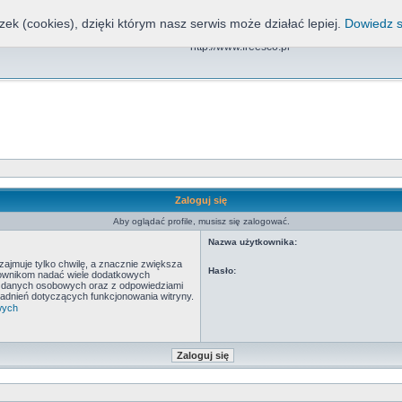
zek (cookies), dzięki którym nasz serwis może działać lepiej.
Dowiedz s
Freesco, NND, CDN, EOS
http://www.freesco.pl
Zaloguj się
Aby oglądać profile, musisz się zalogować.
Nazwa użytkownika:
ajmuje tylko chwilę, a znacznie zwiększa
Hasło:
tkownikom nadać wiele dodatkowych
y danych osobowych oraz z odpowiedziami
adnień dotyczących funkcjonowania witryny.
wych