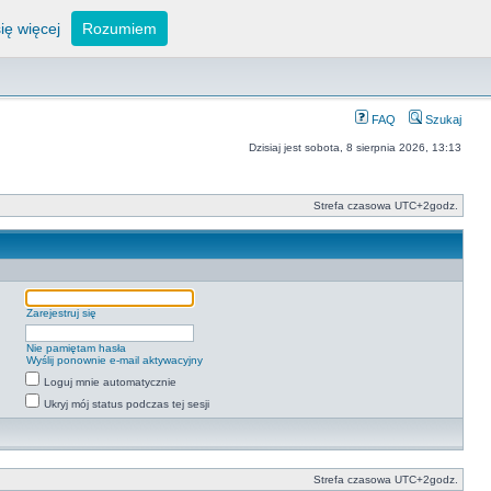
ię więcej
Rozumiem
FAQ
Szukaj
Dzisiaj jest sobota, 8 sierpnia 2026, 13:13
Strefa czasowa UTC+2godz.
Zarejestruj się
Nie pamiętam hasła
Wyślij ponownie e-mail aktywacyjny
Loguj mnie automatycznie
Ukryj mój status podczas tej sesji
Strefa czasowa UTC+2godz.