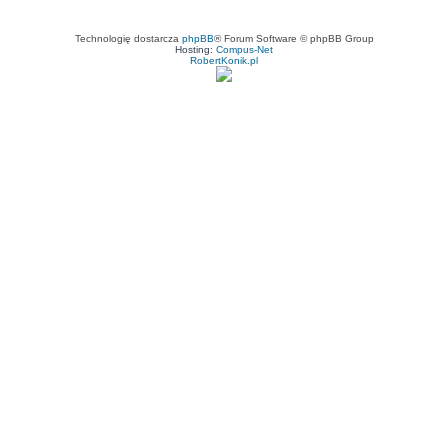
Technologię dostarcza
phpBB
® Forum Software © phpBB Group
Hosting:
Compus-Net
RobertKonik.pl