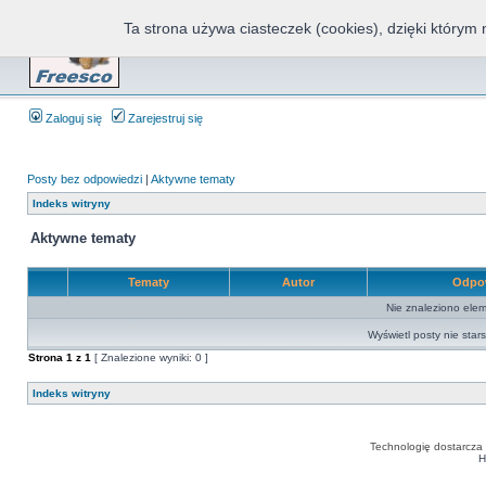
Ta strona używa ciasteczek (cookies), dzięki którym 
Fr
Zaloguj się
Zarejestruj się
Posty bez odpowiedzi
|
Aktywne tematy
Indeks witryny
Aktywne tematy
Tematy
Autor
Odpo
Nie znaleziono elem
Wyświetl posty nie stars
Strona
1
z
1
[ Znalezione wyniki: 0 ]
Indeks witryny
Technologię dostarcza
H