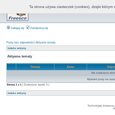
Ta strona używa ciasteczek (cookies), dzięki którym 
Fr
Zaloguj się
Zarejestruj się
Posty bez odpowiedzi
|
Aktywne tematy
Indeks witryny
Aktywne tematy
Tematy
Autor
Odpo
Nie znaleziono elem
Wyświetl posty nie stars
Strona
1
z
1
[ Znalezione wyniki: 0 ]
Indeks witryny
Technologię dostarcza
H