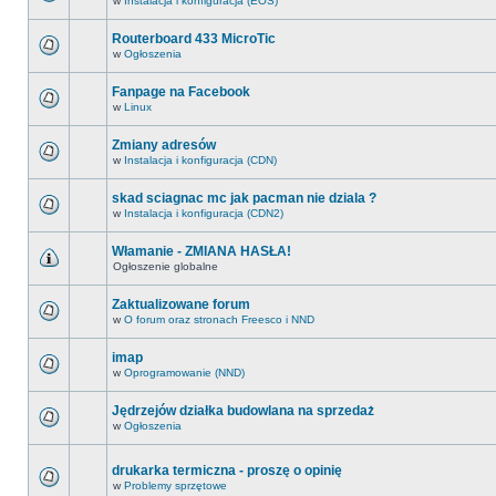
w
Instalacja i konfiguracja (EOS)
Routerboard 433 MicroTic
w
Ogłoszenia
Fanpage na Facebook
w
Linux
Zmiany adresów
w
Instalacja i konfiguracja (CDN)
skad sciagnac mc jak pacman nie dziala ?
w
Instalacja i konfiguracja (CDN2)
Włamanie - ZMIANA HASŁA!
Ogłoszenie globalne
Zaktualizowane forum
w
O forum oraz stronach Freesco i NND
imap
w
Oprogramowanie (NND)
Jędrzejów działka budowlana na sprzedaż
w
Ogłoszenia
drukarka termiczna - proszę o opinię
w
Problemy sprzętowe