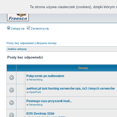
Ta strona używa ciasteczek (cookies), dzięki którym 
Fr
Zaloguj się
Zarejestruj się
Posty bez odpowiedzi
|
Aktywne tematy
Indeks witryny
Posty bez odpowiedzi
Tematy
Połączenie po nullmodem
w
Networking
awHost.pl tani hosting serwerów vps, ts3 i innych serwerów
w
HydePark
Pewnego razu przyszedł mail...
w
Networking
EOS Desktop 32bit