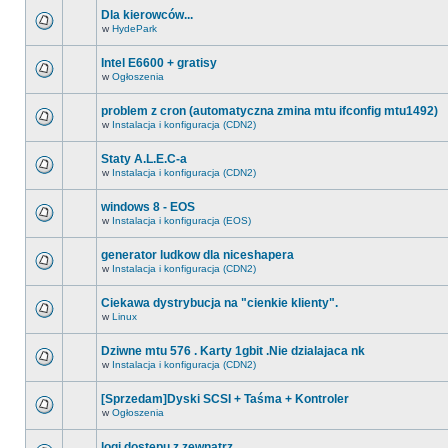
Dla kierowców...
w
HydePark
Intel E6600 + gratisy
w
Ogłoszenia
problem z cron (automatyczna zmina mtu ifconfig mtu1492)
w
Instalacja i konfiguracja (CDN2)
Staty A.L.E.C-a
w
Instalacja i konfiguracja (CDN2)
windows 8 - EOS
w
Instalacja i konfiguracja (EOS)
generator ludkow dla niceshapera
w
Instalacja i konfiguracja (CDN2)
Ciekawa dystrybucja na "cienkie klienty".
w
Linux
Dziwne mtu 576 . Karty 1gbit .Nie dzialajaca nk
w
Instalacja i konfiguracja (CDN2)
[Sprzedam]Dyski SCSI + Taśma + Kontroler
w
Ogłoszenia
logi dostępu z zewnątrz