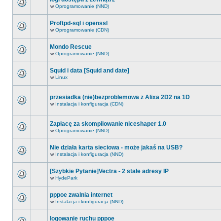
w
Oprogramowanie (NND)
Proftpd-sql i openssl
w
Oprogramowanie (CDN)
Mondo Rescue
w
Oprogramowanie (NND)
Squid i data [Squid and date]
w
Linux
przesiadka (nie)bezproblemowa z Alixa 2D2 na 1D
w
Instalacja i konfiguracja (CDN)
Zapłacę za skompilowanie niceshaper 1.0
w
Oprogramowanie (NND)
Nie działa karta sieciowa - może jakaś na USB?
w
Instalacja i konfiguracja (NND)
[Szybkie Pytanie]Vectra - 2 stałe adresy IP
w
HydePark
pppoe zwalnia internet
w
Instalacja i konfiguracja (NND)
logowanie ruchu pppoe