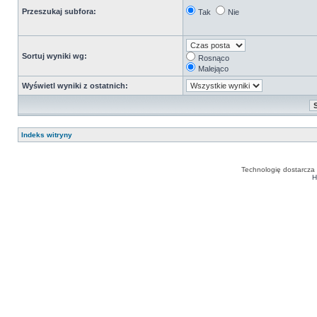
Przeszukaj subfora:
Tak
Nie
Sortuj wyniki wg:
Rosnąco
Malejąco
Wyświetl wyniki z ostatnich:
Indeks witryny
Technologię dostarcza
H