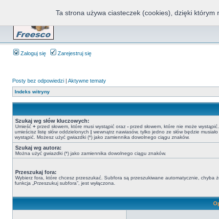
Ta strona używa ciasteczek (cookies), dzięki którym 
Fr
Zaloguj się
Zarejestruj się
Posty bez odpowiedzi
|
Aktywne tematy
Indeks witryny
Szukaj wg słów kluczowych:
Umieść
+
przed słowem, które musi wystąpić oraz
-
przed słowem, które nie może wystąpić. 
umieścisz listę słów oddzielonych
|
wewnątrz nawiasów, tylko jedno ze słów będzie musiało
wystąpić. Możesz użyć gwiazdki (*) jako zamiennika dowolnego ciągu znaków.
Szukaj wg autora:
Można użyć gwiazdki (*) jako zamiennika dowolnego ciągu znaków.
Przeszukaj fora:
Wybierz fora, które chcesz przeszukać. Subfora są przeszukiwane automatycznie, chyba 
funkcja „Przeszukuj subfora”, jest wyłączona.
Op