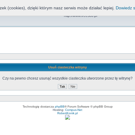
zek (cookies), dzięki którym nasz serwis może działać lepiej.
Dowiedz s
Freesco, NND, CDN, EOS
http://www.freesco.pl
Usuń ciasteczka witryny
Czy na pewno chcesz usunąć wszystkie ciasteczka utworzone przez tę witrynę?
Technologię dostarcza
phpBB
® Forum Software © phpBB Group
Hosting:
Compus-Net
RobertKonik.pl