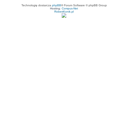
Technologię dostarcza
phpBB
® Forum Software © phpBB Group
Hosting:
Compus-Net
RobertKonik.pl