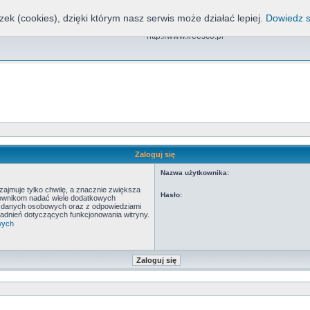
zek (cookies), dzięki którym nasz serwis może działać lepiej.
Dowiedz s
Freesco, NND, CDN, EOS
http://www.freesco.pl
Zaloguj się
Nazwa użytkownika:
ajmuje tylko chwilę, a znacznie zwiększa
Hasło:
tkownikom nadać wiele dodatkowych
y danych osobowych oraz z odpowiedziami
adnień dotyczących funkcjonowania witryny.
wych