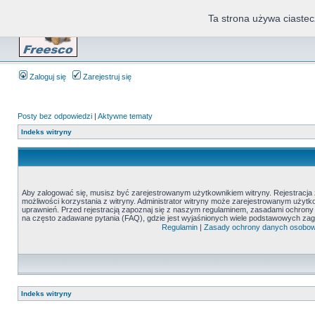
Ta strona używa ciastec
Zaloguj się
Zarejestruj się
Posty bez odpowiedzi
|
Aktywne tematy
Indeks witryny
Aby zalogować się, musisz być zarejestrowanym użytkownikiem witryny. Rejestracja z
możliwości korzystania z witryny. Administrator witryny może zarejestrowanym uży
uprawnień. Przed rejestracją zapoznaj się z naszym regulaminem, zasadami ochron
na często zadawane pytania (FAQ), gdzie jest wyjaśnionych wiele podstawowych zag
Regulamin
|
Zasady ochrony danych osobo
Indeks witryny