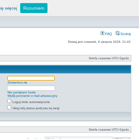
ię więcej
Rozumiem
FAQ
Szukaj
Dzisiaj jest czwartek, 6 sierpnia 2026, 21:42
Strefa czasowa UTC+2godz.
Zarejestruj się
Nie pamiętam hasła
Wyślij ponownie e-mail aktywacyjny
Loguj mnie automatycznie
Ukryj mój status podczas tej sesji
Strefa czasowa UTC+2godz.