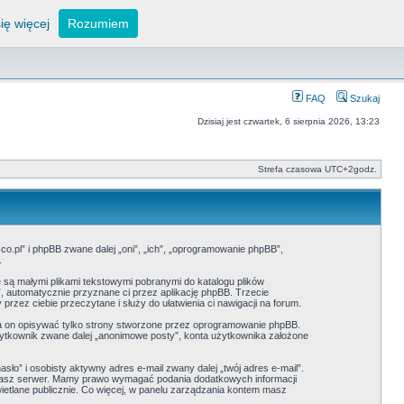
ię więcej
Rozumiem
FAQ
Szukaj
Dzisiaj jest czwartek, 6 sierpnia 2026, 13:23
Strefa czasowa UTC+2godz.
o.pl” i phpBB zwane dalej „oni”, „ich”, „oprogramowanie phpBB”,
.
 są małymi plikami tekstowymi pobranymi do katalogu plików
”, automatycznie przyznane ci przez aplikację phpBB. Trzecie
zez ciebie przeczytane i służy do ułatwienia ci nawigacji na forum.
 on opisywać tylko strony stworzone przez oprogramowanie phpBB.
użytkownik zwane dalej „anonimowe posty”, konta użytkownika założone
ło” i osobisty aktywny adres e-mail zwany dalej „twój adres e-mail”.
nasz serwer. Mamy prawo wymagać podania dodatkowych informacji
wietlane publicznie. Co więcej, w panelu zarządzania kontem masz