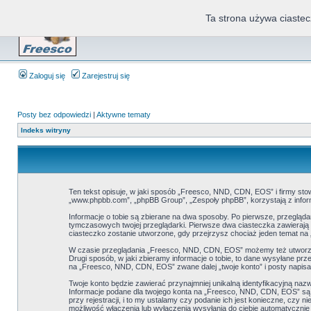
Ta strona używa ciastec
Zaloguj się
Zarejestruj się
Posty bez odpowiedzi
|
Aktywne tematy
Indeks witryny
Ten tekst opisuje, w jaki sposób „Freesco, NND, CDN, EOS” i firmy sto
„www.phpbb.com”, „phpBB Group”, „Zespoły phpBB”, korzystają z informa
Informacje o tobie są zbierane na dwa sposoby. Po pierwsze, przegląd
tymczasowych twojej przeglądarki. Pierwsze dwa ciasteczka zawierają i
ciasteczko zostanie utworzone, gdy przejrzysz chociaż jeden temat na „
W czasie przeglądania „Freesco, NND, CDN, EOS” możemy też utworzyć
Drugi sposób, w jaki zbieramy informacje o tobie, to dane wysyłane pr
na „Freesco, NND, CDN, EOS” zwane dalej „twoje konto” i posty napisane
Twoje konto będzie zawierać przynajmniej unikalną identyfikacyjną nazw
Informacje podane dla twojego konta na „Freesco, NND, CDN, EOS” s
przy rejestracji, i to my ustalamy czy podanie ich jest konieczne, cz
możliwość włączenia lub wyłączenia wysyłania do ciebie automatyczni