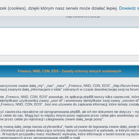
zek (cookies), dzięki którym nasz serwis może działać lepiej.
Dowiedz s
Freesco, NND, CDN, EOS
http://www.freesco.pl
Freesco, NND, CDN, EOS - Zasady ochrony danych osobowych
warzyszone zwane dalej „my”, „nas”, „nasz”, „Freesco, NND, CDN, EOS”, „http://forum.freesc
cji zwanymi dalej „informacjami o tobie” zebranych w czasie dowolnej twojej sesji na forum
anie „Freesco, NND, CDN, EOS” powoduje, że aplikacja phpBB tworzy kilka ciasteczek, które
dentyfikator użytkownika zwany „user-id” i anonimowy identyfikator sesji zwany „session-id
Freesco, NND, CDN, EOS”. Jest ono używane do zapisania informacji, które tematy zostały pr
 ciasteczka niezależne od oprogramowania phpBB, ale ich ten dokument nie dotyczy – ma
zez ciebie do nas. Mogą być to między innymi posty napisane przez ciebie jako anonimowy 
 przez ciebie po rejestracji i zalogowaniu zwane dalej „twoje posty”.
ę zwaną dalej „twoja nazwa użytkownika”, hasło używane do logowania zwane dalej „twoje has
ą chronione przez prawa dotyczące ochrony danych osobowych w państwie, w którym stoi 
y nie. W każdym przypadku masz możliwość wybrania, które informacje o twoim koncie są wyś
e generowanych przez oprogramowanie phpBB e-maili.