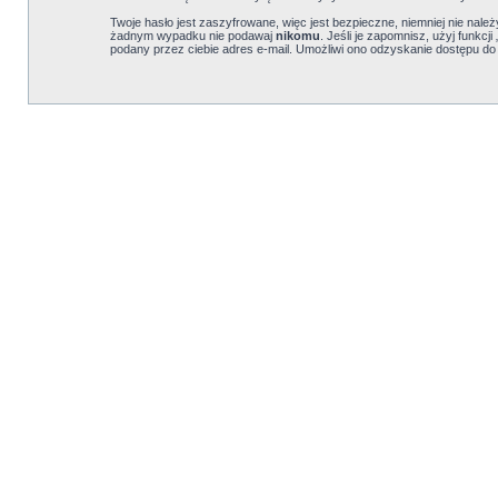
Twoje hasło jest zaszyfrowane, więc jest bezpieczne, niemniej nie nal
żadnym wypadku nie podawaj
nikomu
. Jeśli je zapomnisz, użyj funkc
podany przez ciebie adres e-mail. Umożliwi ono odzyskanie dostępu do 