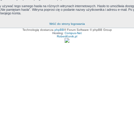
eży używać tego samego hasła na różnych witrynach internetowych. Hasło to umożliwia dost
ji „Nie pamiętam hasła”. Witryna poprosi cię o podanie nazwy użytkownika i adresu e-mail. 
twojego konta.
Wróć do strony logowania
Technologię dostarcza
phpBB
® Forum Software © phpBB Group
Hosting:
Compus-Net
RobertKonik.pl