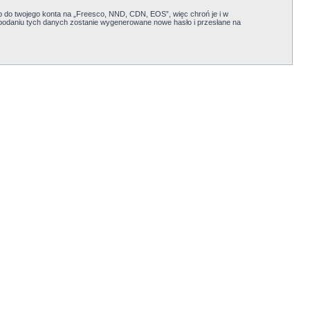
ęp do twojego konta na „Freesco, NND, CDN, EOS”, więc chroń je i w
Po podaniu tych danych zostanie wygenerowane nowe hasło i przesłane na