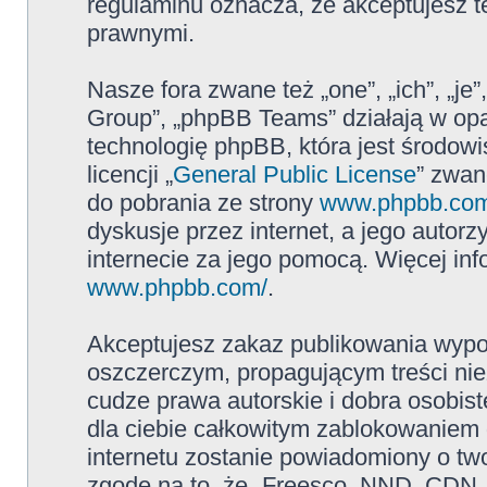
regulaminu oznacza, że akceptujesz 
prawnymi.
Nasze fora zwane też „one”, „ich”, „j
Group”, „phpBB Teams” działają w op
technologię phpBB, która jest środowi
licencji „
General Public License
” zwan
do pobrania ze strony
www.phpbb.co
dyskusje przez internet, a jego autor
internecie za jego pomocą. Więcej in
www.phpbb.com/
.
Akceptujesz zakaz publikowania wypo
oszczerczym, propagującym treści ni
cudze prawa autorskie i dobra osobi
dla ciebie całkowitym zablokowaniem d
internetu zostanie powiadomiony o t
zgodę na to, że „Freesco, NND, CDN,