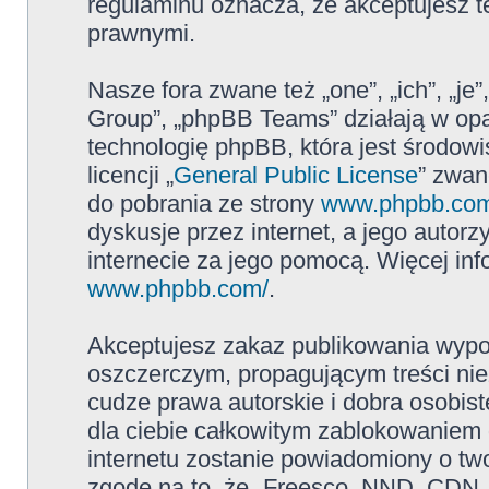
regulaminu oznacza, że akceptujesz 
prawnymi.
Nasze fora zwane też „one”, „ich”, „j
Group”, „phpBB Teams” działają w op
technologię phpBB, która jest środowi
licencji „
General Public License
” zwan
do pobrania ze strony
www.phpbb.co
dyskusje przez internet, a jego autor
internecie za jego pomocą. Więcej in
www.phpbb.com/
.
Akceptujesz zakaz publikowania wypo
oszczerczym, propagującym treści ni
cudze prawa autorskie i dobra osobi
dla ciebie całkowitym zablokowaniem d
internetu zostanie powiadomiony o t
zgodę na to, że „Freesco, NND, CDN,