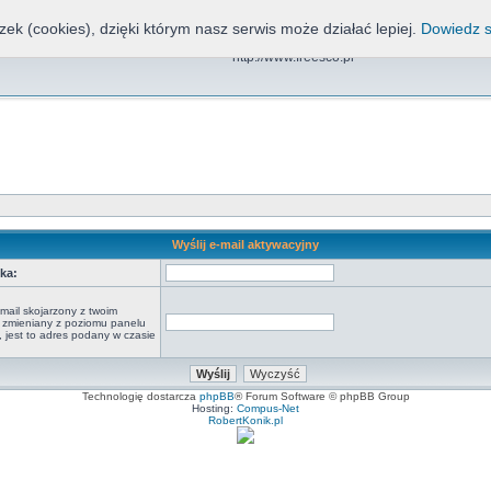
zek (cookies), dzięki którym nasz serwis może działać lepiej.
Dowiedz s
Freesco, NND, CDN, EOS
http://www.freesco.pl
Wyślij e-mail aktywacyjny
ka:
mail skojarzony z twoim
ył zmieniany z poziomu panelu
 jest to adres podany w czasie
Technologię dostarcza
phpBB
® Forum Software © phpBB Group
Hosting:
Compus-Net
RobertKonik.pl