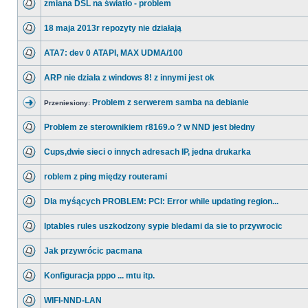
zmiana DSL na światło - problem
18 maja 2013r repozyty nie działają
ATA7: dev 0 ATAPI, MAX UDMA/100
ARP nie działa z windows 8! z innymi jest ok
Problem z serwerem samba na debianie
Przeniesiony:
Problem ze sterownikiem r8169.o ? w NND jest błedny
Cups,dwie sieci o innych adresach IP, jedna drukarka
roblem z ping między routerami
Dla myśących PROBLEM: PCI: Error while updating region...
Iptables rules uszkodzony sypie bledami da sie to przywrocic
Jak przywrócic pacmana
Konfiguracja pppo ... mtu itp.
WIFI-NND-LAN