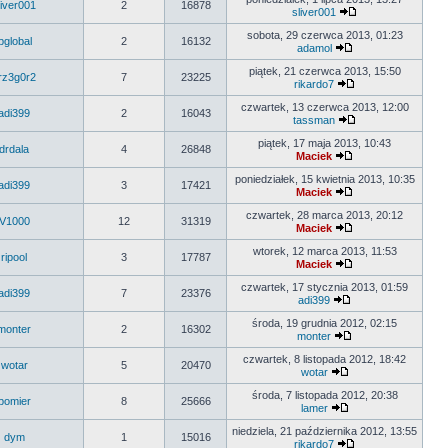
liver001
2
16878
sliver001
sobota, 29 czerwca 2013, 01:23
jpglobal
2
16132
adamol
piątek, 21 czerwca 2013, 15:50
rz3g0r2
7
23225
rikardo7
czwartek, 13 czerwca 2013, 12:00
adi399
2
16043
tassman
piątek, 17 maja 2013, 10:43
drdala
4
26848
Maciek
poniedziałek, 15 kwietnia 2013, 10:35
adi399
3
17421
Maciek
czwartek, 28 marca 2013, 20:12
V1000
12
31319
Maciek
wtorek, 12 marca 2013, 11:53
ripool
3
17787
Maciek
czwartek, 17 stycznia 2013, 01:59
adi399
7
23376
adi399
środa, 19 grudnia 2012, 02:15
monter
2
16302
monter
czwartek, 8 listopada 2012, 18:42
wotar
5
20470
wotar
środa, 7 listopada 2012, 20:38
pomier
8
25666
lamer
niedziela, 21 października 2012, 13:55
dym
1
15016
rikardo7