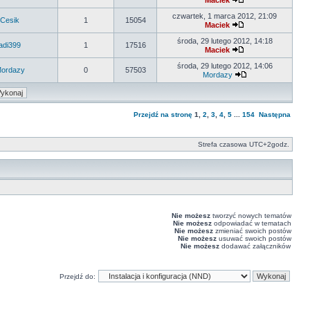
Maciek
czwartek, 1 marca 2012, 21:09
Cesik
1
15054
Maciek
środa, 29 lutego 2012, 14:18
adi399
1
17516
Maciek
środa, 29 lutego 2012, 14:06
ordazy
0
57503
Mordazy
Przejdź na stronę
1
,
2
,
3
,
4
,
5
...
154
Następna
Strefa czasowa UTC+2godz.
Nie możesz
tworzyć nowych tematów
Nie możesz
odpowiadać w tematach
Nie możesz
zmieniać swoich postów
Nie możesz
usuwać swoich postów
Nie możesz
dodawać załączników
Przejdź do: