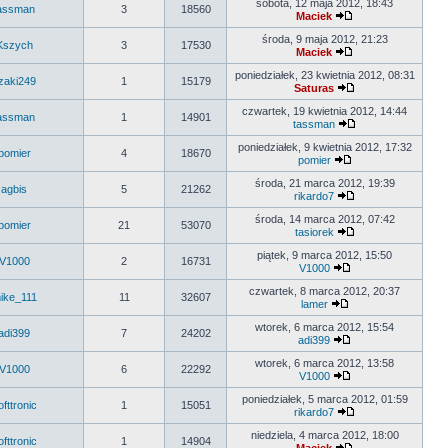
sobota, 12 maja 2012, 18:43
assman
3
18560
Maciek
środa, 9 maja 2012, 21:23
Kszych
3
17530
Maciek
poniedziałek, 23 kwietnia 2012, 08:31
zaki249
1
15179
Saturas
czwartek, 19 kwietnia 2012, 14:44
assman
1
14901
tassman
poniedziałek, 9 kwietnia 2012, 17:32
pomier
4
18670
pomier
środa, 21 marca 2012, 19:39
agbis
5
21262
rikardo7
środa, 14 marca 2012, 07:42
pomier
21
53070
tasiorek
piątek, 9 marca 2012, 15:50
V1000
2
16731
V1000
czwartek, 8 marca 2012, 20:37
ike_111
11
32607
lamer
wtorek, 6 marca 2012, 15:54
adi399
7
24202
adi399
wtorek, 6 marca 2012, 13:58
V1000
6
22292
V1000
poniedziałek, 5 marca 2012, 01:59
ofttronic
1
15051
rikardo7
niedziela, 4 marca 2012, 18:00
ofttronic
1
14904