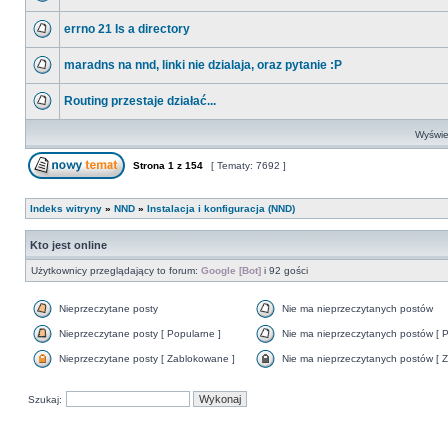
errno 21 Is a directory
maradns na nnd, linki nie dzialaja, oraz pytanie :P
Routing przestaje działać...
Wyświet
Strona
1
z
154
[ Tematy: 7692 ]
Indeks witryny
»
NND
»
Instalacja i konfiguracja (NND)
Kto jest online
Użytkownicy przeglądający to forum:
Google [Bot]
i 92 gości
Nieprzeczytane posty
Nie ma nieprzeczytanych postów
Nieprzeczytane posty [ Popularne ]
Nie ma nieprzeczytanych postów [ P
Nieprzeczytane posty [ Zablokowane ]
Nie ma nieprzeczytanych postów [ Z
Szukaj: