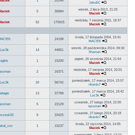
Maciek
1
20140
JakubC
wtorek, 2 lipca 2013, 21:25
Maciek
5
30994
Maciek
niedziela, 7 sierpnia 2011, 18:37
Maciek
52
175915
Maciek
środa, 17 listopada 2004, 15:41
MAC!EK
0
24108
MAC!EK
wtorek, 28 października 2014, 09:30
Luc3k
14
44851
Shaman
piątek, 26 września 2014, 21:54
agbis
1
15200
Maciek
niedziela, 17 sierpnia 2014, 20:01
assman
2
16371
Maciek
poniedziałek, 17 marca 2014, 23:57
Luc3k
20
56742
rikardo7
poniedziałek, 17 marca 2014, 18:42
adagio
13
37789
Luc3k
czwartek, 27 lutego 2014, 22:00
assman
5
22129
tassman
czwartek, 27 lutego 2014, 20:18
anczesk00
9
33425
rikardo7
środa, 22 stycznia 2014, 14:05
akal_xxx
1
15237
Maciek
poniedziałek, 1 lipca 2013, 13:27