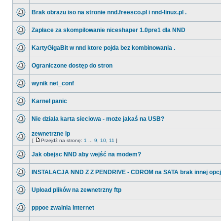
Brak obrazu iso na stronie nnd.freesco.pl i nnd-linux.pl .
Zapłace za skompilowanie niceshaper 1.0pre1 dla NND
KartyGigaBit w nnd ktore pojda bez kombinowania .
Ograniczone dostęp do stron
wynik net_conf
Karnel panic
Nie działa karta sieciowa - może jakaś na USB?
zewnetrzne ip
[
Przejdź na stronę:
1
...
9
,
10
,
11
]
Jak obejsc NND aby wejść na modem?
INSTALACJA NND Z Z PENDRIVE - CDROM na SATA brak innej opcj
Upload plików na zewnetrzny ftp
pppoe zwalnia internet