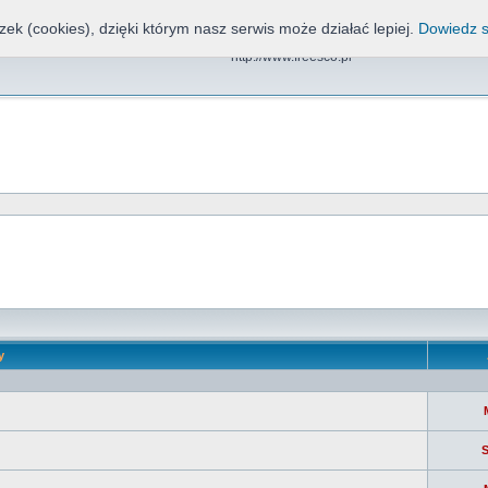
zek (cookies), dzięki którym nasz serwis może działać lepiej.
Dowiedz s
Freesco, NND, CDN, EOS
http://www.freesco.pl
y
S