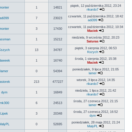
piątek, 12 października 2012, 23:24
monter
1
14821
rikardo7
czwartek, 11 października 2012, 18:42
adi399
7
23023
adi399
czwartek, 11 października 2012, 10:34
monter
3
17430
Maciek
niedziela, 9 września 2012, 20:23
assman
1
15212
Saturas
piątek, 3 sierpnia 2012, 06:53
Kszych
13
34787
Kszych
środa, 1 sierpnia 2012, 15:38
laweek
1
16740
Maciek
poniedziałek, 9 lipca 2012, 21:05
lamer
0
54394
lamer
wtorek, 3 lipca 2012, 14:35
asiorek
213
477227
rikardo7
niedziela, 1 lipca 2012, 21:42
dym
1
16849
rikardo7
środa, 27 czerwca 2012, 21:15
mk300
6
24513
lamer
środa, 27 czerwca 2012, 16:52
Lipek
3
20348
dym
poniedziałek, 28 maja 2012, 21:24
MalyPL
0
52695
MalyPL