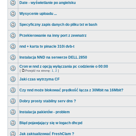
Date - wyświetlanie po angielsku
Wysycenie uploadu ...
Specyficzny zapis danych do pliku txt w bash
Przekierowanie na inny port z zewnatrz
nnd + karta tv pinacle 310i dvb-t
Instalacja NND na serwerze DELL 2850
Cron w nnd z opcją wyłączania pc codzienie o 00:00
[
Przejdź na stronę:
1
,
2
]
Jaki czas wytrzyma CF
Czy nnd może blokować prędkość łącza z 30Mbit na 16Mbit?
Dobry prosty stabilny serv dns ?
Instalacja pakietów - problem
Błąd pojawjający się w logach dhcpd
Jak zaktualizować FreshClam ?