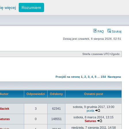
ię więcej
Rozumiem
FAQ
Szukaj
Dzisiaj jest czwartek, 6 sierpnia 2026, 02:51
Strefa czasowa UTC+2godz.
Przejdź na stronę
1
,
2
,
3
,
4
,
5
...
154
Następna
Autor
Odpowiedzi
Odsłony
Ostatni post
sobota, 9 grudnia 2017, 13:00
Maciek
3
62341
pcela
sobota, 8 marca 2014, 13:15
aturas
0
148551
Saturas
niedziela, 7 sierpnia 2011, 14:58