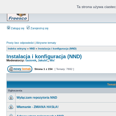
Ta strona używa ciastec
Zaloguj się
Zarejestruj się
Posty bez odpowiedzi
|
Aktywne tematy
Indeks witryny
»
NND
»
Instalacja i konfiguracja (NND)
Instalacja i konfiguracja (NND)
Moderatorzy:
tasiorek
,
JakubC
,
Mis'
Strona
1
z
154
[ Tematy: 7692 ]
Temat
Ogłoszenia
Wyłączam repozytoria NND
Włamanie - ZMIANA HASŁA!