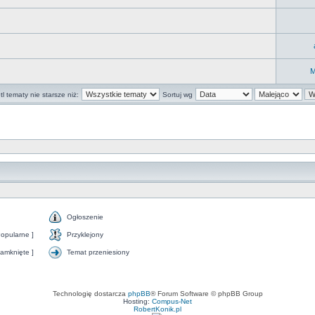
M
l tematy nie starsze niż:
Sortuj wg
Ogłoszenie
opularne ]
Przyklejony
amknięte ]
Temat przeniesiony
Technologię dostarcza
phpBB
® Forum Software © phpBB Group
Hosting:
Compus-Net
RobertKonik.pl