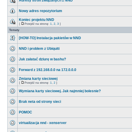
Adresy stron związanych z NND
Nowy adres repozytorium
Koniec projektu NND
[
Przejdź na stronę:
1
,
2
,
3
]
Tematy
[HOW-TO] Instalacja pakietów w NND
NND i problem z Ubiquiti
Jak załatać dziurę w bashu?
Forward z 192.168.0.0 na 172.0.0.0
Zmiana karty sieciowej
[
Przejdź na stronę:
1
,
2
]
Wymiana karty sieciowej. Jak najmniej bolesnie?
Brak neta od strony sieci
POMOC
virtualizacja nnd - xenserver