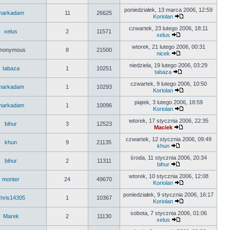
poniedziałek, 13 marca 2006, 12:59
markadam
11
26625
Koriolan
czwartek, 23 lutego 2006, 18:11
xelus
2
11571
xelus
wtorek, 21 lutego 2006, 00:31
nonymous
8
21500
nicek
niedziela, 19 lutego 2006, 03:29
tabaza
1
10251
tabaza
czwartek, 9 lutego 2006, 10:50
markadam
1
10293
Koriolan
piątek, 3 lutego 2006, 18:59
markadam
1
10096
Koriolan
wtorek, 17 stycznia 2006, 22:35
bihur
3
12523
Maciek
czwartek, 12 stycznia 2006, 09:49
khun
9
21135
khun
środa, 11 stycznia 2006, 20:34
bihur
2
11311
bihur
wtorek, 10 stycznia 2006, 12:08
monter
24
49670
Koriolan
poniedziałek, 9 stycznia 2006, 16:17
hris14305
1
10367
Koriolan
sobota, 7 stycznia 2006, 01:06
Marek
2
11130
xelus