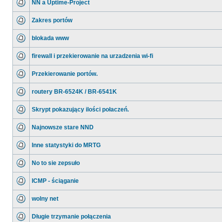
NN a Uptime-Project
Zakres portów
blokada www
firewall i przekierowanie na urzadzenia wi-fi
Przekierowanie portów.
routery BR-6524K / BR-6541K
Skrypt pokazujący ilości połaczeń.
Najnowsze stare NND
Inne statystyki do MRTG
No to sie zepsuło
ICMP - ściąganie
wolny net
Długie trzymanie połączenia