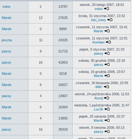
wtorek, 20 lutego 2007, 18:01
xelus
2
13787
xelus
środa, 31 stycznia 2007, 13:32
Marek
12
27625
luki_nowy
czwartek, 11 stycznia 2007, 15:41
Marek
0
8900
Marek
czwartek, 11 stycznia 2007, 12:01
poczta
11
24325
Koriolan
piątek, 5 stycznia 2007, 21:33
passy
9
21715
passy
sobota, 30 grudnia 2006, 22:18
passy
16
41853
passy
sobota, 16 grudnia 2006, 23:57
Marek
0
9218
Marek
czwartek, 30 listopada 2006, 22:05
Marek
6
16627
-MW-
wtorek, 24 października 2006, 11:53
passy
4
13907
Aszej
niedziela, 1 października 2006, 11:47
Marek
6
16304
Luc3k
piątek, 25 sierpnia 2006, 15:37
Marek
4
13955
Marek
wtorek, 8 sierpnia 2006, 00:13
passy
16
39329
passy
piątek, 23 czerwca 2006, 10:40