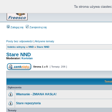
Ta strona używa ciastec
Zaloguj się
Zarejestruj się
Posty bez odpowiedzi
|
Aktywne tematy
Indeks witryny
»
NND
»
Stare NND
Stare NND
Moderator:
Koriolan
Strona
1
z
5
[ Tematy: 206 ]
Tema
Ogłoszenia
Włamanie - ZMIANA HASŁA!
Stare repozytoria
Tematy