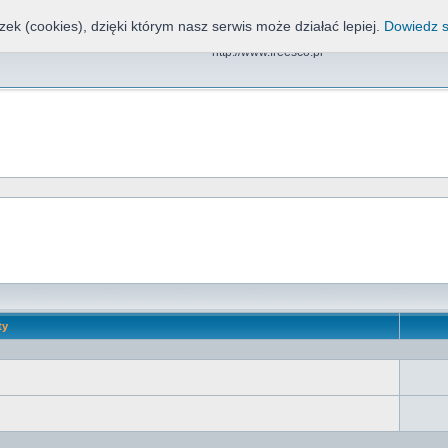
zek (cookies), dzięki którym nasz serwis może działać lepiej.
Dowiedz s
Freesco, NND, CDN, EOS
http://www.freesco.pl
ty