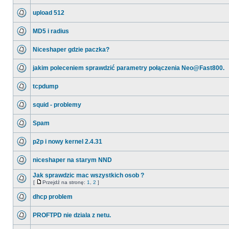
upload 512
MD5 i radius
Niceshaper gdzie paczka?
jakim poleceniem sprawdzić parametry połączenia Neo@Fast800.
tcpdump
squid - problemy
Spam
p2p i nowy kernel 2.4.31
niceshaper na starym NND
Jak sprawdzic mac wszystkich osob ?
[
Przejdź na stronę:
1
,
2
]
dhcp problem
PROFTPD nie dziala z netu.