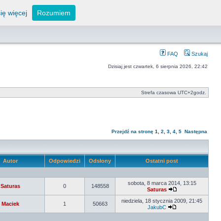
ię więcej
Rozumiem
FAQ
Szukaj
Dzisiaj jest czwartek, 6 sierpnia 2026, 22:42
Strefa czasowa UTC+2godz.
Przejdź na stronę
1
,
2
,
3
,
4
,
5
Następna
Autor
Odpowiedzi
Odsłony
Ostatni post
sobota, 8 marca 2014, 13:15
Saturas
0
148558
Saturas
niedziela, 18 stycznia 2009, 21:45
Maciek
1
50663
JakubC