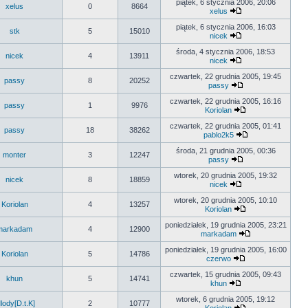
piątek, 6 stycznia 2006, 20:06
xelus
0
8664
xelus
piątek, 6 stycznia 2006, 16:03
stk
5
15010
nicek
środa, 4 stycznia 2006, 18:53
nicek
4
13911
nicek
czwartek, 22 grudnia 2005, 19:45
passy
8
20252
passy
czwartek, 22 grudnia 2005, 16:16
passy
1
9976
Koriolan
czwartek, 22 grudnia 2005, 01:41
passy
18
38262
pablo2k5
środa, 21 grudnia 2005, 00:36
monter
3
12247
passy
wtorek, 20 grudnia 2005, 19:32
nicek
8
18859
nicek
wtorek, 20 grudnia 2005, 10:10
Koriolan
4
13257
Koriolan
poniedziałek, 19 grudnia 2005, 23:21
markadam
4
12900
markadam
poniedziałek, 19 grudnia 2005, 16:00
Koriolan
5
14786
czerwo
czwartek, 15 grudnia 2005, 09:43
khun
5
14741
khun
wtorek, 6 grudnia 2005, 19:12
lody[D.t.K]
2
10777