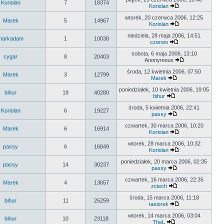
Koriolan
7
18374
Koriolan
wtorek, 20 czerwca 2006, 12:25
Marek
5
14967
Koriolan
niedziela, 28 maja 2006, 14:51
markadam
1
10038
czerwo
sobota, 6 maja 2006, 13:10
cygar
8
20403
Anonymous
środa, 12 kwietnia 2006, 07:50
Marek
3
12799
Marek
poniedziałek, 10 kwietnia 2006, 19:05
bihur
19
40280
bihur
środa, 5 kwietnia 2006, 22:41
Koriolan
6
19227
passy
czwartek, 30 marca 2006, 10:20
Marek
6
16914
Koriolan
wtorek, 28 marca 2006, 10:32
passy
6
16849
Koriolan
poniedziałek, 20 marca 2006, 02:35
passy
14
30237
passy
czwartek, 16 marca 2006, 22:35
Marek
4
13657
zciech
środa, 15 marca 2006, 11:18
bihur
11
25259
tasiorek
wtorek, 14 marca 2006, 03:04
bihur
10
23118
TheL