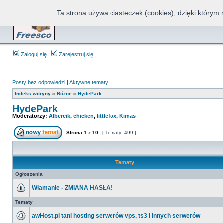
Ta strona używa ciasteczek (cookies), dzięki którym 
Fr
Zaloguj się
Zarejestruj się
Posty bez odpowiedzi
|
Aktywne tematy
Indeks witryny
»
Różne
»
HydePark
HydePark
Moderatorzy:
Albercik
,
chicken
,
littlefox
,
Kimas
Strona
1
z
10
[ Tematy: 499 ]
Tematy
Ogłoszenia
Włamanie - ZMIANA HASŁA!
Tematy
awHost.pl tani hosting serwerów vps, ts3 i innych serwerów