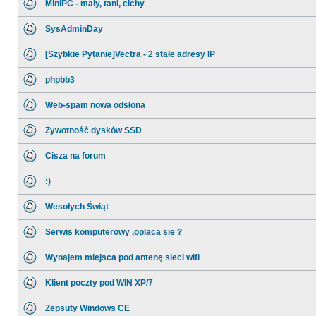
MiniPC - mały, tani, cichy
SysAdminDay
[Szybkie Pytanie]Vectra - 2 stałe adresy IP
phpbb3
Web-spam nowa odsłona
Żywotność dysków SSD
Cisza na forum
:)
Wesołych Świąt
Serwis komputerowy ,oplaca sie ?
Wynajem miejsca pod antenę sieci wifi
Klient poczty pod WIN XP/7
Zepsuty Windows CE