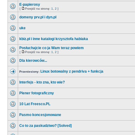
E-papierosy
[
Przejdź na stronę:
1
,
2
]
domeny prv.pl i dyn.pl
uke
kbiz.pl i inne katalogi krzysztofa habiaka
Posłuchajcie co ja Wam teraz powiem
[
Przejdź na stronę:
1
,
2
]
Dla kierowców...
Linux botowalny z pendriva + funkcja
Przeniesiony:
Interfejs - kto zna, kto wie?
Plener fotograficzny
10 Lat Freesco.PL
Pasmo koncesjonowane
Co to za paskudztwo? [Solved]