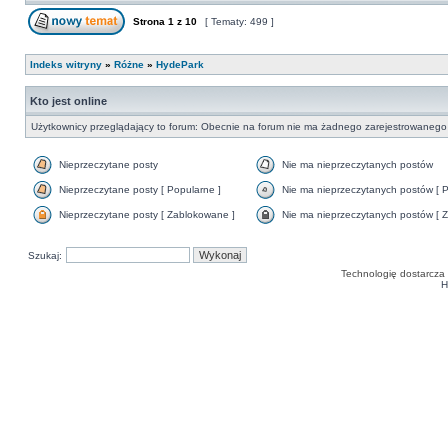
Strona
1
z
10
[ Tematy: 499 ]
Indeks witryny
»
Różne
»
HydePark
Kto jest online
Użytkownicy przeglądający to forum: Obecnie na forum nie ma żadnego zarejestrowanego 
Nieprzeczytane posty
Nie ma nieprzeczytanych postów
Nieprzeczytane posty [ Popularne ]
Nie ma nieprzeczytanych postów [ P
Nieprzeczytane posty [ Zablokowane ]
Nie ma nieprzeczytanych postów [ Z
Szukaj:
Technologię dostarcza
H