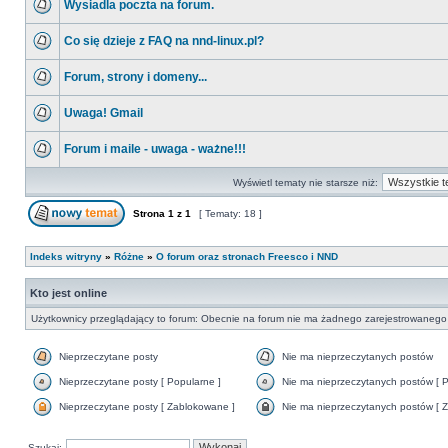
Wysiadla poczta na forum.
Co się dzieje z FAQ na nnd-linux.pl?
Forum, strony i domeny...
Uwaga! Gmail
Forum i maile - uwaga - ważne!!!
Wyświetl tematy nie starsze niż:
Strona
1
z
1
[ Tematy: 18 ]
Indeks witryny
»
Różne
»
O forum oraz stronach Freesco i NND
Kto jest online
Użytkownicy przeglądający to forum: Obecnie na forum nie ma żadnego zarejestrowanego 
Nieprzeczytane posty
Nie ma nieprzeczytanych postów
Nieprzeczytane posty [ Popularne ]
Nie ma nieprzeczytanych postów [ P
Nieprzeczytane posty [ Zablokowane ]
Nie ma nieprzeczytanych postów [ Z
Szukaj: