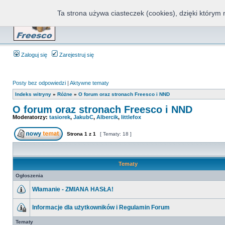
Ta strona używa ciasteczek (cookies), dzięki którym 
Fr
Zaloguj się
Zarejestruj się
Posty bez odpowiedzi
|
Aktywne tematy
Indeks witryny
»
Różne
»
O forum oraz stronach Freesco i NND
O forum oraz stronach Freesco i NND
Moderatorzy:
tasiorek
,
JakubC
,
Albercik
,
littlefox
Strona
1
z
1
[ Tematy: 18 ]
Tematy
Ogłoszenia
Włamanie - ZMIANA HASŁA!
Informacje dla użytkowników i Regulamin Forum
Tematy