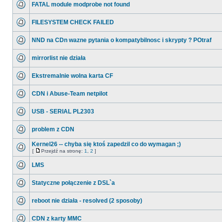
FATAL module modprobe not found
FILESYSTEM CHECK FAILED
NND na CDn wazne pytania o kompatybilnosc i skrypty ? POtraf
mirrorlist nie działa
Ekstremalnie wolna karta CF
CDN i Abuse-Team netpilot
USB - SERIAL PL2303
problem z CDN
Kernel26 -- chyba się ktoś zapedzil co do wymagan ;)
[
Przejdź na stronę:
1
,
2
]
LMS
Statyczne połączenie z DSL`a
reboot nie działa - resolved (2 sposoby)
CDN z karty MMC