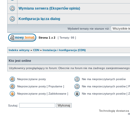
Wymiana serwera (Ekspertów opinia)
Konfiguracja łącza dialog
Wyświetl tematy nie starsze niż:
Strona
1
z
2
[ Tematy: 98 ]
Indeks witryny
»
CDN
»
Instalacja i konfiguracja (CDN)
Kto jest online
Użytkownicy przeglądający to forum: Obecnie na forum nie ma żadnego zarejestrowanego 
Nieprzeczytane posty
Nie ma nieprzeczytanych postów
Nieprzeczytane posty [ Popularne ]
Nie ma nieprzeczytanych postów [ P
Nieprzeczytane posty [ Zablokowane ]
Nie ma nieprzeczytanych postów [ Z
Szukaj:
Technologię dostarcza
H