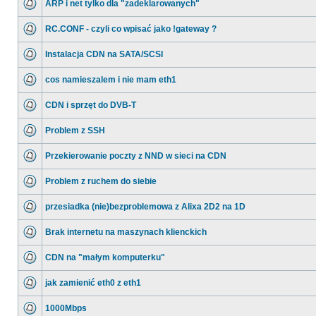
ARP i net tylko dla "zadeklarowanych"
RC.CONF - czyli co wpisać jako !gateway ?
Instalacja CDN na SATA/SCSI
cos namieszalem i nie mam eth1
CDN i sprzęt do DVB-T
Problem z SSH
Przekierowanie poczty z NND w sieci na CDN
Problem z ruchem do siebie
przesiadka (nie)bezproblemowa z Alixa 2D2 na 1D
Brak internetu na maszynach klienckich
CDN na "małym komputerku"
jak zamienić eth0 z eth1
1000Mbps