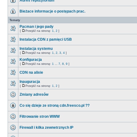
Adres repozytorium
Bieżace informacje o postępach prac.
Tematy
Pacman i jego pady
[
Przejdź na stronę:
1
,
2
]
Instalacja CDN z pamięci USB
Instalacja systemu
[
Przejdź na stronę:
1
,
2
,
3
,
4
]
Konfiguracja
[
Przejdź na stronę:
1
...
7
,
8
,
9
]
CDN na alixie
Inauguracja
[
Przejdź na stronę:
1
,
2
]
Zmiany adresów
Co się dzieje ze stroną cdn.freesco.pl ??
Filtrowanie stron WWW
Firewall i kilka zewnetrznych IP