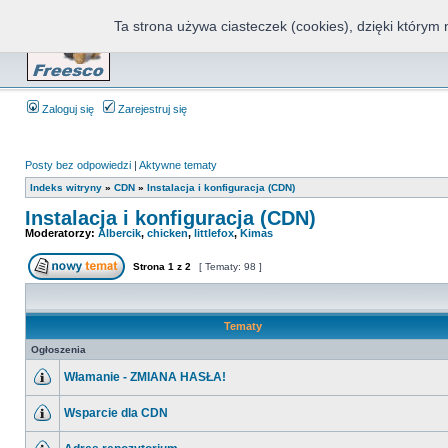
Ta strona używa ciasteczek (cookies), dzięki którym 
Fr
Zaloguj się
Zarejestruj się
Posty bez odpowiedzi
|
Aktywne tematy
Indeks witryny
»
CDN
»
Instalacja i konfiguracja (CDN)
Instalacja i konfiguracja (CDN)
Moderatorzy:
Albercik
,
chicken
,
littlefox
,
Kimas
Strona
1
z
2
[ Tematy: 98 ]
Tematy
Ogłoszenia
Włamanie - ZMIANA HASŁA!
Wsparcie dla CDN