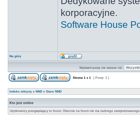
Dedykowane syste
korporacyjne.
Software House P
Na górę
Wyświetl posty nie starsze niż:
Strona
1
z
1
[ Posty: 2 ]
Indeks witryny
»
NND
»
Stare NND
Kto jest online
Użytkownicy przeglądający to forum: Obecnie na forum nie ma żadnego zarejestrowanego 