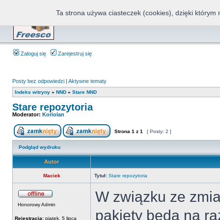
Ta strona używa ciasteczek (cookies), dzięki którym 
Fr
Zaloguj się
Zarejestruj się
Posty bez odpowiedzi
|
Aktywne tematy
Indeks witryny
»
NND
»
Stare NND
Stare repozytoria
Moderator:
Koriolan
Strona
1
z
1
[ Posty: 2 ]
Podgląd wydruku
Autor
Maciek
Tytuł:
Stare repozytoria
W związku ze zmi
Honorowy Admin
pakiety będa na r
Rejestracja:
piątek, 5 lipca