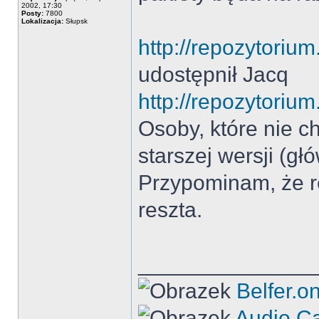
2002, 17:30
Posty:
7800
Lokalizacja:
Słupsk
http://repozytorium
udostępnił Jacq
http://repozytorium
Osoby, które nie c
starszej wersji (g
Przypominam, że re
reszta.
______________
Belfer.o
Audio C