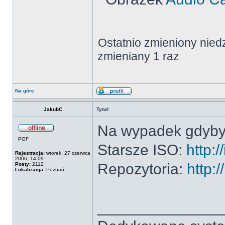
Ostatnio zmieniony nied
zmieniany 1 raz
Na górę
JakubC
Tytuł:
Na wypadek gdyby 
PGF
Starsze ISO:
http:
Rejestracja:
wtorek, 27 czerwca
2006, 14:09
Repozytoria:
http:
Posty:
2112
Lokalizacja:
Poznań
______________