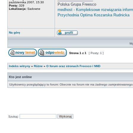
października 2007, 15:30
Polska Grupa Freesco
Posty:
329
Lokalizacja:
Sadowne
medhost - Kompleksowe rozwiązania infor
Przychodnia Optima Koszarska Rudnicka
Na górę
Wy
Strona
1
z
1
[ Posty: 1 ]
Indeks witryny
»
Różne
»
O forum oraz stronach Freesco i NND
Kto jest online
Użytkownicy przeglądający to forum: Obecnie na forum nie ma żadnego zarejestrowanego 
Szukaj: