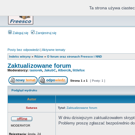
Ta strona używa ciastec
Zaloguj się
Zarejestruj się
Posty bez odpowiedzi
|
Aktywne tematy
Indeks witryny
»
Różne
»
O forum oraz stronach Freesco i NND
Zaktualizowane forum
Moderatorzy:
tasiorek
,
JakubC
,
Albercik
,
littlefox
Strona
1
z
1
[ Posty: 1 ]
Podgląd wydruku
Autor
Saturas
Tytuł:
Zaktualizowane forum
W dniu dzisiejszym zaktualizowałem skrypt
Problemy proszę zgłaszać bezpośrednio do
MODERATOR
_________________
Rejestracja:
środa, 24