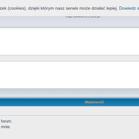
zek (cookies), dzięki którym nasz serwis może działać lepiej.
Dowiedz s
Freesco, NND, CDN, EOS
http://www.freesco.pl
Wiadomość
 forum.
 mnie.