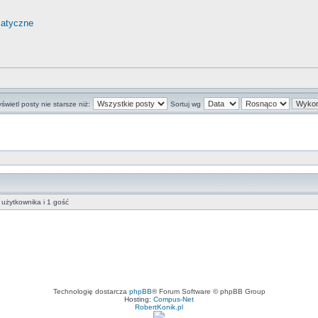
matyczne
świetl posty nie starsze niż:
Sortuj wg
użytkownika i 1 gość
Technologię dostarcza
phpBB
® Forum Software © phpBB Group
Hosting:
Compus-Net
RobertKonik.pl